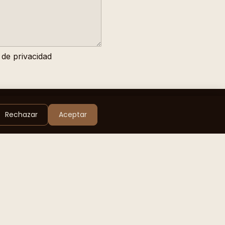
 de privacidad
Rechazar
Aceptar
Pide tu guitarra
CONTACTO
info@bullskullguitars.com
+34 671 501 117
Valencia (Spain)
@bull_skull_guitars