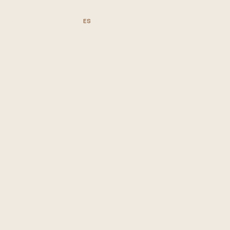
acto
Reserva tu cita
ES
·
EN