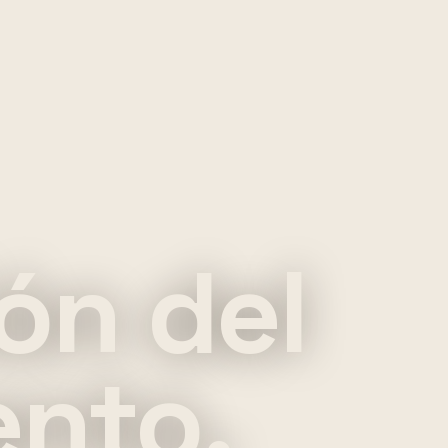
ón del
ento.