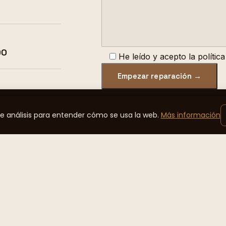
00
He leído y acepto la política
e análisis para entender cómo se usa la web.
Más información
EXPLORA
Guitarras
Pastillas
Tienda
Restauración