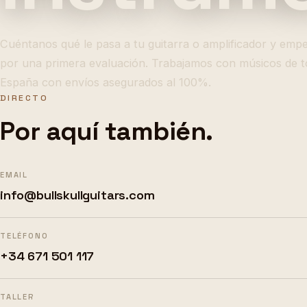
Cuéntanos qué le pasa a tu guitarra o amplificador y em
por una primera evaluación. Trabajamos con músicos de 
España con envíos asegurados al 100%.
DIRECTO
Por aquí también.
EMAIL
info@bullskullguitars.com
TELÉFONO
+34 671 501 117
TALLER