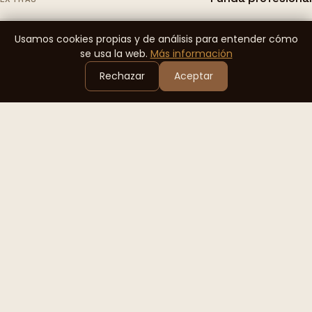
Usamos cookies propias y de análisis para entender cómo
3,25 kg
PESO
se usa la web.
Más información
Rechazar
Aceptar
Pide tu guitarra
No construimos para
todo el mundo.
Construimos para
quien escucha.
EXPLORA
Guitarras